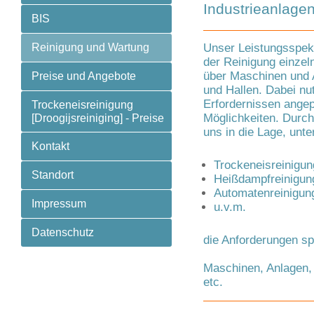
Industrieanlage
BIS
Reinigung und Wartung
Unser Leistungsspekt
der Reinigung einzel
über Maschinen und 
Preise und Angebote
und Hallen. Dabei nut
Erfordernissen ange
Trockeneisreinigung
Möglichkeiten. Durch
[Droogijsreiniging] - Preise
uns in die Lage, unt
Kontakt
Trockeneisreinigun
Standort
Heißdampfreinigun
Automatenreinigun
Impressum
u.v.m.
Datenschutz
die Anforderungen sp
Maschinen, Anlagen
,
etc.